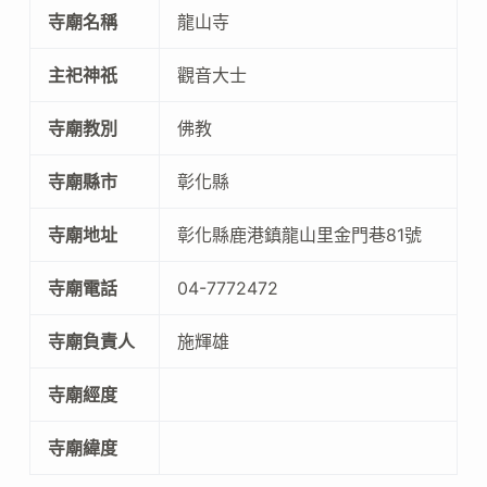
寺廟名稱
龍山寺
主祀神祇
觀音大士
寺廟教別
佛教
寺廟縣市
彰化縣
寺廟地址
彰化縣鹿港鎮龍山里金門巷81號
寺廟電話
04-7772472
寺廟負責人
施輝雄
寺廟經度
寺廟緯度