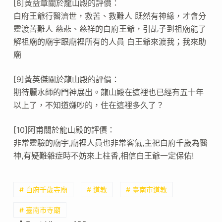
[8]黃益章關於龍山殿的評價：
白府王爺行醫濟世，救苦、救難人 既然有神緣，才會分
靈渡苦難人 慈悲、慈祥的白府王爺，引乩子到祖廟能了
解祖廟的廟宇跟廟裡所有的人員 白王爺來渡我；我來助
廟
[9]黃英傑關於龍山殿的評價：
期待麗水師的門神展出。龍山殿在這裡也已經有五十年
以上了，不知道嫌吵的，住在這裡多久了？
[10]阿甫關於龍山殿的評價：
非常靈驗的廟宇,廟裡人員也非常客氣,主祀白府千歲為醫
神,有疑難雜症時不妨來上柱香,相信白王爺一定保佑!
# 白府千歲寺廟
# 道教
# 臺南市道教
# 臺南市寺廟