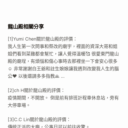
龍山殿相關分享
[1]Yumi Chen關於龍山殿的評價：
我人生第一次問事和祭改的廟宇，裡面的資深大哥和姐
姐們看到菜雞都會幫忙，讓人覺得溫暖🥰 很愛東門龍山
殿的廟埕，有煩惱和傷心事時去那裡坐一下會安心很多
☺️ 非常謝謝白王爺和註生娘娘讓我遇到改變我人生的腦
公❤️ 以後還請多多指教🙏 …
[2]ch H關於龍山殿的評價：
疫情期間，不開放。 倒是前有排班計程車休息站，旁有
大停車場。
[3]C.C Lin關於龍山殿的評價：
傳統正派的大廟，公事日可以前往收驚。