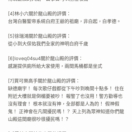
[4]林小六關於龍山殿的評價：
台灣白醫聖帝系統白府王爺的祖廟，非白起，白孝德。
[5]徐瑞鴻關於龍山殿的評價：
從小到大保佑我們全家的神明白府千歲
[6]loveq04su4關於龍山殿的評價：
感謝提供廁所給大家使用，兩間馬桶都是坐式
[7]買可樂高手關於龍山殿的評價：
缺德廟宇！ 每次歌仔戲都從下午吵到晚間十點多！ 住在
附近大樓就是倒楣要被吵！ 報警了也沒用！警方勸導也
沒有理會！ 根本就沒有神，全部都是人為的！ 假神假
鬼！ 正神會在凡間擾民嗎！？ 天上列為眾神知道你們龍
山殿這間廟很吵很擾民嗎！？