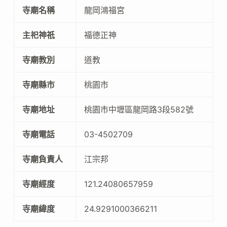
寺廟名稱
龍岡鴻福宮
主祀神祇
福德正神
寺廟教別
道教
寺廟縣市
桃園市
寺廟地址
桃園市中壢區龍岡路3段582號
寺廟電話
03-4502709
寺廟負責人
江宗邦
寺廟經度
121.24080657959
寺廟緯度
24.9291000366211