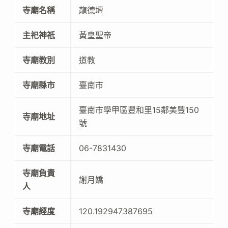
寺廟名稱
龍德壇
主祀神祇
黃皇聖帝
寺廟教別
道教
寺廟縣市
臺南市
臺南市學甲區豐和里15鄰美豐150
寺廟地址
號
寺廟電話
06-7831430
寺廟負責
謝月嬌
人
寺廟經度
120.192947387695