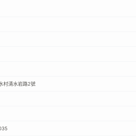
水村清水岩路2號
035