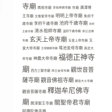
寺廟
廣澤尊
媽祖寺廟
寺廟
孚佑帝君寺廟
明明上帝寺廟
王寺廟
朱府千
文衡聖帝寺廟
池府千歲寺廟
李府千歲寺廟
歲寺廟
池府
清水祖師寺廟
溫府千歲寺廟
濟公活佛
王爺寺廟
玄天上帝寺廟
玉
玉皇上帝寺廟
寺廟
瑤池金母寺廟
皇大帝寺廟
真武大
王母娘娘寺廟
福德正神寺
神農大帝寺廟
帝寺廟
廟
觀世音菩
西方三聖寺廟
西王金母寺廟
薩寺廟
觀音佛祖寺廟
觀音大士寺廟
釋迦牟尼佛寺
觀音菩薩寺廟
廟
關聖帝君寺廟
開漳聖王寺廟
阿彌陀佛寺廟