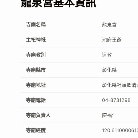
龍泉宮基本資訊
寺廟名稱
龍泉宮
主祀神祇
池府王爺
寺廟教別
道教
寺廟縣市
彰化縣
寺廟地址
彰化縣社頭鄉清
寺廟電話
04-8731298
寺廟負責人
陳福仁
寺廟經度
120.611000061