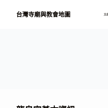
跳
至
台灣寺廟與教會地圖
北
主
要
內
容