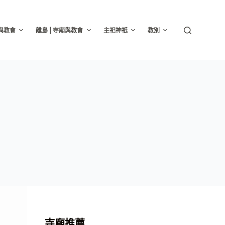
廟與教會
離島 | 寺廟與教會
主祀神祇
教別
寺廟推薦