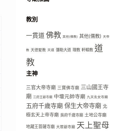
教別
佛教
一貫道
其他(儒教)
其他(佛教)
天帝
道
彌勒大道
理教
軒轅教
天德聖教
天道
教
教
主神
三山國王寺
三官大帝寺廟
三寶佛寺廟
廟
中壇元帥寺廟
九天玄女寺廟
三府王爺寺廟
五府千歲寺廟
保生大帝寺廟
北
極玄天上帝寺廟
土地公寺廟
吳府千歲寺廟
天上聖母
地藏王菩薩寺廟
大眾爺寺廟