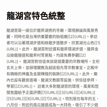
龍湖宮特色統整
龍湖宮是一座位於龍昇湖旁的寺廟，環境靜謐與風景秀
麗，同時也是台灣供養嬰靈的始祖廟[[2](URL)]。參訪
者可以沿著環湖步道和綠龍步道散步，欣賞湖光山色[[1]
(URL)]。此外，龍湖宮附近還有龍昇環湖步道、龍昇金
瓜綠龍隧道和龍昇村等景點，均是免費參觀[[2]
(URL)]。 龍湖宮對信徒來說是個重要的宗教場所，主祀
玄天上帝，並辦理闡教及超拔祖先等宗教事宜。正殿中
有精緻的神龕及金碧輝煌的裝飾[[2](URL)]。此外，廟
內也設有觀音道場、龍湖文教館等設施，供信徒參拜、
學習[[2](URL)]。 訪客大多對龍湖宮的環境、風景和悠
閒氛圍給予正面評價[[1](URL)][[3](URL)][[4](URL)]
[[5](URL)][[6](URL)][[7](URL)]。特別是在每年的五、
六月份，附近的南瓜隧道成為一大特色，吸引了不少遊