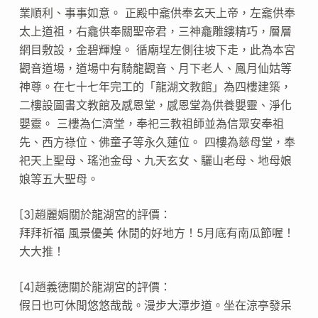
業順利、事事如意。 正殿中龕供奉玄天上帝，左龕供奉
太上道祖，右龕供奉關聖帝君，三神龕雕鏤精巧，層層
網目敷設，金碧輝煌。 循廟埕左側往坡下走，此為本宮
觀音道場，道場中有騎龍觀音、月下老人、鳳月仙姑等
神尊。在七十七年完工的「龍湖文教館」為四樓建築，
二樓設圖書文教館及感恩堂，感恩堂為供養嬰靈、淨化
嬰靈。 三樓為仁濟堂，奉祀三教祖師並為信眾安奉祖
先、西方祿位、佛童子等永久蓮位。 四樓為慈母堂，奉
祀天上聖母、瑤池金母、九天玄女、驪山老母、地母娘
娘等五大聖母。
[3]趙麗娟關於龍湖宮的評價：
拜拜祈福 風景優美 休閒的好地方！5月底有南瓜節喔！
大大推！
[4]趙義德關於龍湖宮的評價：
假日也可休閒悠悠哉哉。漫步大潭步道。坐在涼亭發呆