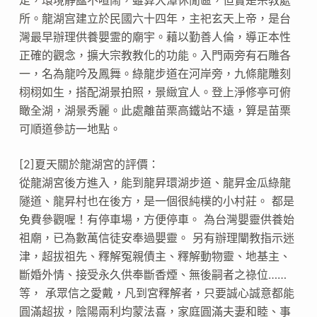
所。龍湖宫建立於民國六十四年，主祀玄天上帝，是台
灣最早辦理供養嬰霊的廟宇。藉以勤善人倫，導正本性
正確的觀念，擴大宗教教化的功能。入門兩旁有石雕各
一，名為龍吟及鳳舞。綠龍步道在河岸旁，九條龍雕刻
栩栩如生，搭配湖景拍照，景緻宜人。登上淨修亭可俯
瞰全湖，湖景秀麗。此處離苗栗高鐵站不遠，算是苗栗
可順道參訪一地點。
[2]夏天關於龍湖宮的評價：
從龍湖宮後方進入，能到龍昇環湖步道、龍昇金瓜綠龍
隧道、龍昇村也在後方，是一個很純樸的小村莊。 都是
免費參觀喔！有停車場，方便停車。 為台灣嬰靈供養始
祖廟，已為數萬信徒安奉過嬰靈。 另有辦理闡教指示迷
津，超拔祖先、釋解冤親債主、釋解動物靈、地基主、
斷婚外情、接受永久供奉斷香煙、無後嗣者之祿位……
等， 承眾信之愛戴，凡到宮釋解者，只要誠心誠意都能
圓滿超拔，陰陽兩利均蒙法喜，家庭圓滿夫妻和睦、事