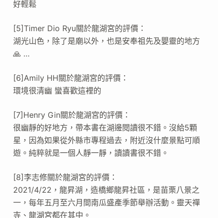
好輕鬆
[5]Timer Dio Ryu關於龍湖宮的評價：
湖光山色，除了是廟以外，也是安奉祖先及嬰靈的地方
🙏 …
[6]Amily HH關於龍湖宮的評價：
環境很清幽 蠻喜歡這裡的
[7]Henry Gin關於龍湖宮的評價：
很幽靜的好地方，帶本書在湖邊閱讀很不錯。沒給5顆
星，因為如果從外縣市專程過去，附近沒什麼景點可順
遊。純粹就是一個人靜一靜，讀讀書很不錯。
[8]李志修關於龍湖宮的評價：
2021/4/22，龍昇湖，造橋鄉龍昇社區，是苗栗八景之
一，每年五月至六月間南瓜盛產季節舉辦活動。靈天禪
寺、龍湖宮都在其中。