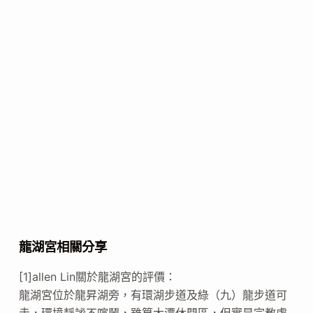
龍湖宮相關分享
[1]allen Lin關於龍湖宮的評價：
龍湖宮位於龍昇湖旁，有環湖步道及綠（九）龍步道可
走，環境靜謐不喧鬧，雖算大潭休閒區，但實是宗教處