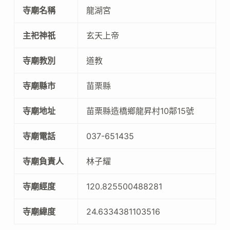
寺廟名稱
龍湖宮
主祀神祇
玄天上帝
寺廟教別
道教
寺廟縣市
苗栗縣
寺廟地址
苗栗縣造橋鄉龍昇村10鄰15號
寺廟電話
037-651435
寺廟負責人
林子耀
寺廟經度
120.825500488281
寺廟緯度
24.6334381103516