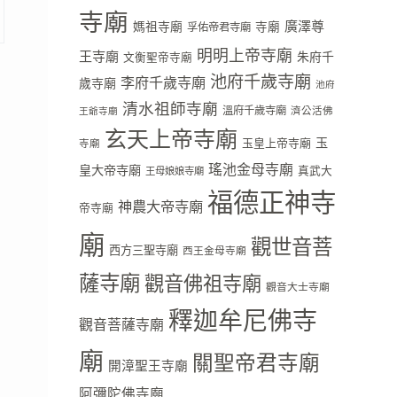
寺廟
廣澤尊
媽祖寺廟
寺廟
孚佑帝君寺廟
明明上帝寺廟
王寺廟
朱府千
文衡聖帝寺廟
池府千歲寺廟
李府千歲寺廟
歲寺廟
池府
清水祖師寺廟
溫府千歲寺廟
濟公活佛
王爺寺廟
玄天上帝寺廟
玉
玉皇上帝寺廟
寺廟
瑤池金母寺廟
皇大帝寺廟
真武大
王母娘娘寺廟
福德正神寺
神農大帝寺廟
帝寺廟
廟
觀世音菩
西方三聖寺廟
西王金母寺廟
薩寺廟
觀音佛祖寺廟
觀音大士寺廟
釋迦牟尼佛寺
觀音菩薩寺廟
廟
關聖帝君寺廟
開漳聖王寺廟
阿彌陀佛寺廟