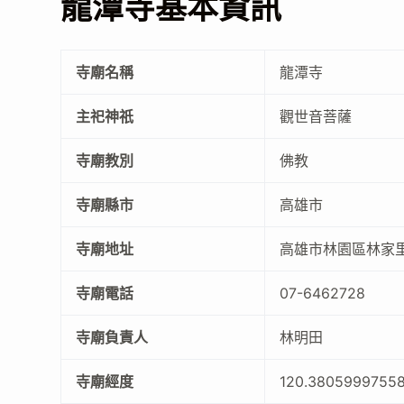
龍潭寺基本資訊
寺廟名稱
龍潭寺
主祀神祇
觀世音菩薩
寺廟教別
佛教
寺廟縣市
高雄市
寺廟地址
高雄市林園區林家里
寺廟電話
07-6462728
寺廟負責人
林明田
寺廟經度
120.3805999755