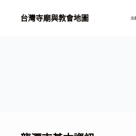
跳
至
台灣寺廟與教會地圖
北
主
要
內
容