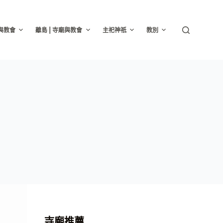
廟與教會
離島 | 寺廟與教會
主祀神祇
教別
寺廟推薦