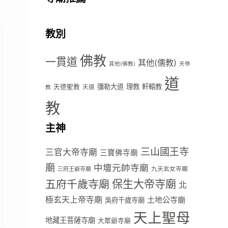
教別
佛教
一貫道
其他(儒教)
其他(佛教)
天帝
道
彌勒大道
理教
軒轅教
天德聖教
天道
教
教
主神
三山國王寺
三官大帝寺廟
三寶佛寺廟
廟
中壇元帥寺廟
九天玄女寺廟
三府王爺寺廟
五府千歲寺廟
保生大帝寺廟
北
極玄天上帝寺廟
土地公寺廟
吳府千歲寺廟
天上聖母
地藏王菩薩寺廟
大眾爺寺廟