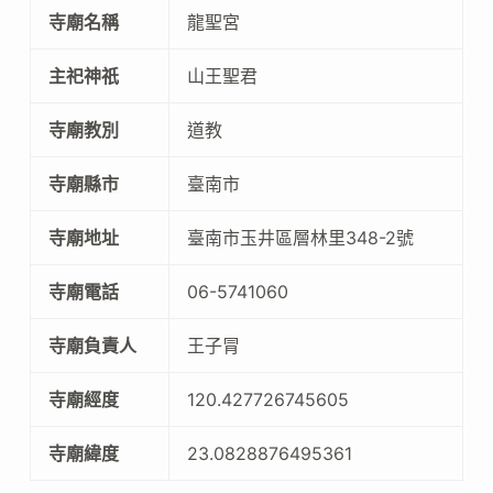
寺廟名稱
龍聖宮
主祀神祇
山王聖君
寺廟教別
道教
寺廟縣市
臺南市
寺廟地址
臺南市玉井區層林里348-2號
寺廟電話
06-5741060
寺廟負責人
王子冐
寺廟經度
120.427726745605
寺廟緯度
23.0828876495361