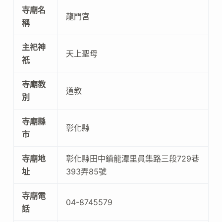
寺廟名
龍門宮
稱
主祀神
天上聖母
祇
寺廟教
道教
別
寺廟縣
彰化縣
市
寺廟地
彰化縣田中鎮龍潭里員集路三段729巷
址
393弄85號
寺廟電
04-8745579
話