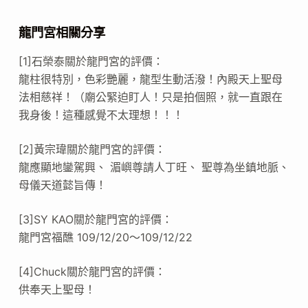
龍門宮相關分享
[1]石榮泰關於龍門宮的評價：
龍柱很特別，色彩艷麗，龍型生動活潑！內殿天上聖母
法相慈祥！（廟公緊迫盯人！只是拍個照，就一直跟在
我身後！這種感覺不太理想！！！
[2]黃宗瑋關於龍門宮的評價：
龍應顯地鑾駕興、 湄嶼尊請人丁旺、 聖尊為坐鎮地脈、
母儀天道懿旨傳！
[3]SY KAO關於龍門宮的評價：
龍門宮福醮 109/12/20～109/12/22
[4]Chuck關於龍門宮的評價：
供奉天上聖母！