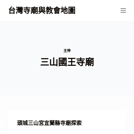
跳
台灣寺廟與教會地圖
至
主
要
內
容
主神
三山國王寺廟
頭城三山宮宜蘭縣寺廟探索