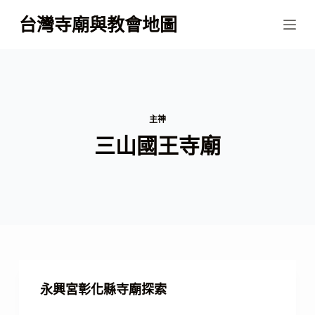
跳
台灣寺廟與教會地圖
至
主
要
內
容
主神
三山國王寺廟
永興宮彰化縣寺廟探索